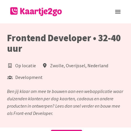
Overslaan
naar
Homepagina
content
Frontend Developer • 32-40
uur
Op locatie
Zwolle
,
Overijssel
,
Nederland
Development
Ben jij klaar om mee te bouwen aan een webapplicatie waar
duizenden klanten per dag kaarten, cadeaus en andere
producten in ontwerpen? Lees dan snel verder en bouw mee
als Front-end Developer.