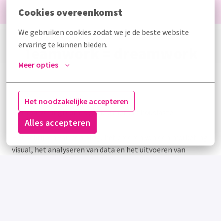
Cookies overeenkomst
We gebruiken cookies zodat we je de beste website 
ervaring te kunnen bieden.
Teamwork = dreamwork
Meer opties
Marketing
Het noodzakelijke accepteren
Het marketingteam is gevuld met enthousiaste 
Alles accepteren
specialisten. 

Het schrijven van een blog, het creëren van een marketing 
visual, het analyseren van data en het uitvoeren van 
testen horen allemaal bij Marketing. Ons motto is 
'underpromise and overdeliver'.
Bekijk de vacatures