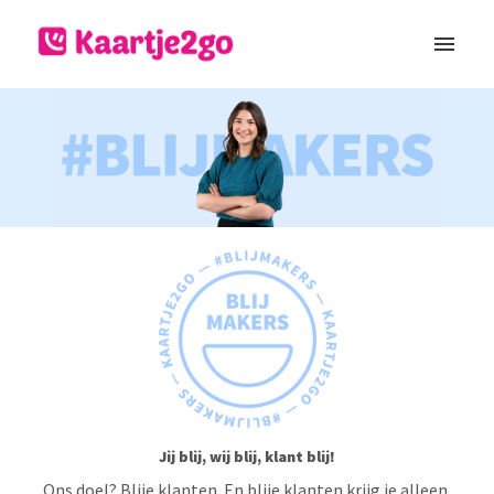
Overslaan
naar
Homepagina
content
Jij blij, wij blij, klant blij!
Ons doel? Blije klanten. En blije klanten krijg je alleen 