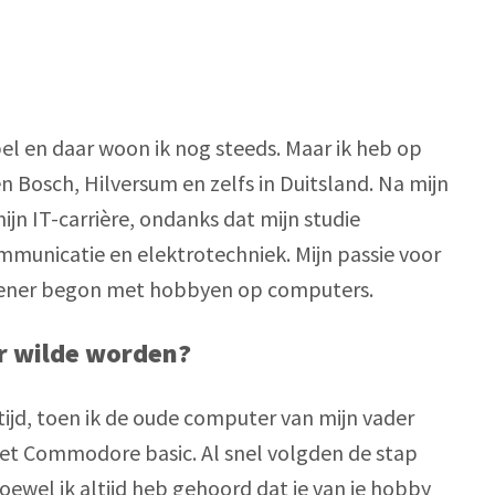
l en daar woon ik nog steeds. Maar ik heb op 
 Bosch, Hilversum en zelfs in Duitsland. Na mijn 
jn IT-carrière, ondanks dat mijn studie 
municatie en elektrotechniek. Mijn passie voor 
 tiener begon met hobbyen op computers. 
er wilde worden?
tijd, toen ik de oude computer van mijn vader 
t Commodore basic. Al snel volgden de stap 
ewel ik altijd heb gehoord dat je van je hobby 